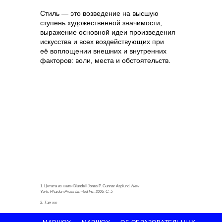
Стиль — это возведение на высшую
ступень художественной значимости,
выражение основной идеи произведения
искусства и всех воздействующих при
её воплощении внешних и внутренних
факторов: воли, места и обстоятельств.
1. Цитата из книги Blundell Jones P. Gunnar Asplund.
New
York: Phaidon Press Limited Inc, 2006. С. 5
2.
Там же