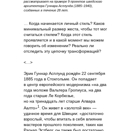
рассматривает на примере 9 проектов шведского
архитектора Гуннара Асплунда (1885−1940),
созданных в течение 28 лет.
… Когда начинается личный стиль? Каков
минимальный размер жеста, чтобы тот мог
считаться стилем? Когда этот стиль
проявляется и в какой момент мы можем
говорить об изменении? Реально ли
отследить эту цепочку трансформаций?
<…>
Эрик Гуннар Асплунд рождён 22 сентября
1885 года в Стокгольме. Он попадает
в центр европейского модернизма «на два
года моложе Вальтера Гропиуса, на два
года старше Ле Корбюзье,
но на тринадцать лет старше Алвара
1
Аалто
»
. Он живет в «золотой век» —
удачное время для Швеции: «достаточно
взрослый, чтобы впитать в себя влияние
мастеров прошлого поколения, таких как
Рагнар Эстберг, он также был достаточно