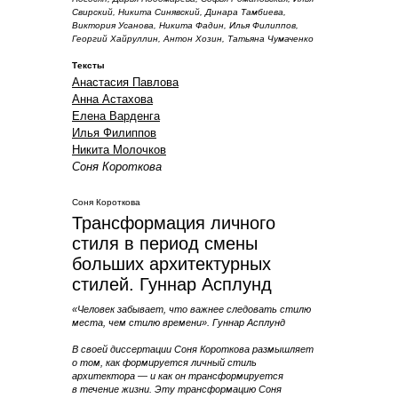
Свирский, Никита Синявский, Динара Тамбиева,
Виктория Усанова, Никита Фадин, Илья Филиппов,
Георгий Хайруллин, Антон Хозин, Татьяна Чумаченко
Тексты
Анастасия Павлова
Анна Астахова
Елена Варденга
Илья Филиппов
Никита Молочков
Соня Короткова
Соня Короткова
Трансформация личного
стиля в период смены
больших архитектурных
стилей. Гуннар Асплунд
«Человек забывает, что важнее следовать стилю
места, чем стилю времени».
Гуннар Асплунд
В своей диссертации Соня Короткова размышляет
о том, как формируется личный стиль
архитектора — и как он трансформируется
в течение жизни. Эту трансформацию Соня