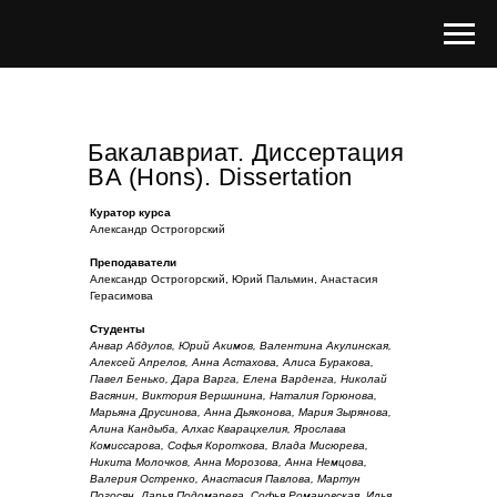
Бакалавриат. Диссертация
BA (Hons). Dissertation
Куратор курса
Александр Острогорский
Преподаватели
Александр Острогорский, Юрий Пальмин, Анастасия
Герасимова
Студенты
Анвар Абдулов, Юрий Акимов, Валентина Акулинская,
Алексей Апрелов, Анна Астахова, Алиса Буракова,
Павел Бенько, Дара Варга, Елена Варденга, Николай
Васянин, Виктория Вершинина, Наталия Горюнова,
Марьяна Друсинова, Анна Дьяконова, Мария Зырянова,
Алина Кандыба, Алхас Кварацхелия, Ярослава
Комиссарова, Софья Короткова, Влада Мисюрева,
Никита Молочков, Анна Морозова, Анна Немцова,
Валерия Остренко, Анастасия Павлова, Мартун
Погосян, Дарья Подомарева, Софья Романовская, Илья