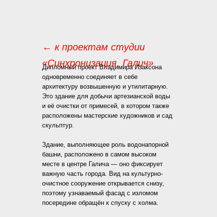
← к проектам
студии
«Синхронизация. Галич»
Дипломный проект Владимира Изаксона
одновременно соединяет в себе
архитектуру возвышенную и утилитарную.
Это здание для добычи артезианской воды
и её очистки от примесей, в котором также
расположены мастерские художников и сад
скульптур.
Здание, выполняющее роль водонапорной
башни, расположено в самом высоком
месте в центре Галича — оно фиксирует
важную часть города. Вид на культурно-
очистное сооружение открывается снизу,
поэтому узнаваемый фасад с изломом
посередине обращён к спуску с холма.