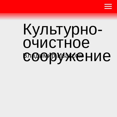
Культурно-
очистное
сооружение
Владимир Изаксон