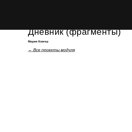
Джейн Джейкобс
Дневник (фрагменты)
Мария Клигер
←
Все проекты модуля