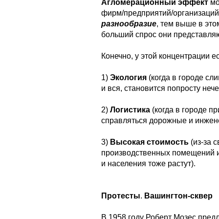
Агломерационный эффект
мо
фирм/предприятий/организаций 
разнообразие
, тем выше в эт
больший спрос они представляю
Конечно, у этой концентрации е
1)
Экология
(когда в городе сл
и вся, становится попросту неч
2)
Логистика
(когда в городе п
справляться дорожные и инжене
3)
Высокая стоимость
(из-за 
производственных помещений и
и населения тоже растут).
Протесты
.
Вашингтон-сквер
В 1958 году Роберт Мозес пред